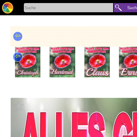
Such
⇦
⇦