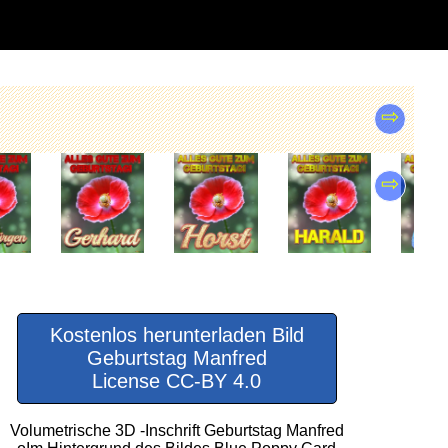
⇨
⇨
Kostenlos herunterladen Bild
Geburtstag Manfred
License CC-BY 4.0
Volumetrische 3D -Inschrift Geburtstag Manfred