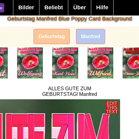
Bilder
Beliebt
Über
Hilfe
e
Geburtstag Manfred Blue Poppy Card Background
Geburtstag
Manfred
ALLES GUTE ZUM
GEBURTSTAG! Manfred