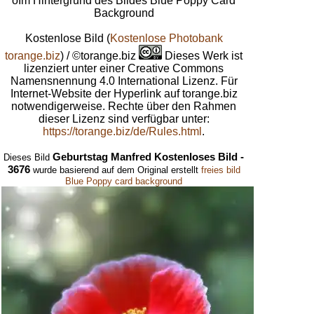
oIm Hintergrund des Bildes Blue Poppy Card
Background
Kostenlose Bild
(
Kostenlose Photobank
torange.biz
) / ©torange.biz
Dieses Werk ist
lizenziert unter einer Creative Commons
Namensnennung 4.0 International Lizenz. Für
Internet-Website der Hyperlink auf torange.biz
notwendigerweise. Rechte über den Rahmen
dieser Lizenz sind verfügbar unter:
https://torange.biz/de/Rules.html
.
Geburtstag Manfred Kostenloses Bild -
Dieses Bild
3676
wurde basierend auf dem Original erstellt
freies bild
Blue Poppy card background