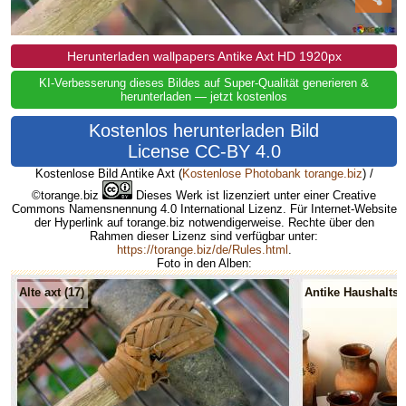
Herunterladen wallpapers Antike Axt HD 1920px
KI-Verbesserung dieses Bildes auf Super-Qualität generieren &
herunterladen — jetzt kostenlos
Kostenlos herunterladen Bild
License CC-BY 4.0
Kostenlose Bild Antike Axt
(
Kostenlose Photobank torange.biz
) /
©torange.biz
Dieses Werk ist lizenziert unter einer Creative
Commons Namensnennung 4.0 International Lizenz. Für Internet-Website
der Hyperlink auf torange.biz notwendigerweise. Rechte über den
Rahmen dieser Lizenz sind verfügbar unter:
https://torange.biz/de/Rules.html
.
Foto in den Alben:
Alte axt (17)
Antike Haushaltsg