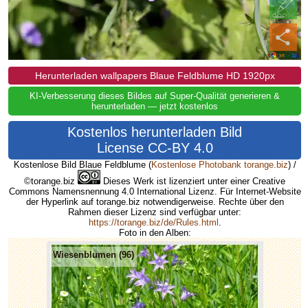
Herunterladen wallpapers Blaue Feldblume HD 1920px
KI-Verbesserung dieses Bildes auf Super-Qualität generieren &
herunterladen — jetzt kostenlos
Kostenlos herunterladen Bild
License CC-BY 4.0
Kostenlose Bild Blaue Feldblume
(
Kostenlose Photobank torange.biz
) /
©torange.biz
Dieses Werk ist lizenziert unter einer Creative
Commons Namensnennung 4.0 International Lizenz. Für Internet-Website
der Hyperlink auf torange.biz notwendigerweise. Rechte über den
Rahmen dieser Lizenz sind verfügbar unter:
https://torange.biz/de/Rules.html
.
Foto in den Alben:
Wiesenblumen (96)