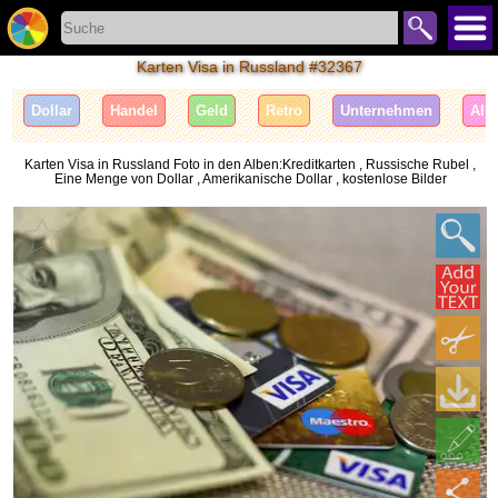
Karten Visa in Russland #32367
Dollar
Handel
Geld
Retro
Unternehmen
All
Karten Visa in Russland Foto in den Alben:Kreditkarten , Russische Rubel ,
Eine Menge von Dollar , Amerikanische Dollar , kostenlose Bilder