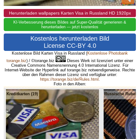
Herunterladen wallpapers Karten Visa in Russland HD 1920px
KI-Verbesserung dieses Bildes auf Super-Qualität generieren &
herunterladen — jetzt kostenlos
Kostenlos herunterladen Bild
License CC-BY 4.0
Kostenlose Bild Karten Visa in Russland
(
Kostenlose Photobank
torange.biz
) / ©torange.biz
Dieses Werk ist lizenziert unter einer
Creative Commons Namensnennung 4.0 International Lizenz. Für
Internet-Website der Hyperlink auf torange.biz notwendigerweise. Rechte
über den Rahmen dieser Lizenz sind verfügbar unter:
https://torange.biz/de/Rules.html
.
Foto in den Alben:
Kreditkarten (19)
Russische Rubel (