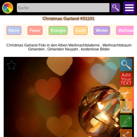
Christmas Garland #31101
Kerze
Feuer
Energie
Licht
Winter
Weihnach
Christmas Garland Foto in den Alben:Weihnachtslaterne , Weihnachtsbaum
Girlanden , Girlanden Neujahr , kostenlose Bilder