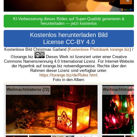
KI-Verbesserung dieses Bildes auf Super-Qualität generieren &
herunterladen — jetzt kostenlos
Kostenlos herunterladen Bild
License CC-BY 4.0
Kostenlose Bild Christmas Garland
(
Kostenlose Photobank torange.biz
) /
©torange.biz
Dieses Werk ist lizenziert unter einer Creative
Commons Namensnennung 4.0 International Lizenz. Für Internet-Website
der Hyperlink auf torange.biz notwendigerweise. Rechte über den
Rahmen dieser Lizenz sind verfügbar unter:
https://torange.biz/de/Rules.html
.
Foto in den Alben:
Weihnachtslaterne (72)
Weihnachtsbaum G