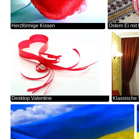
Herzförmige Kissen
Ostern Ei mit
Desktop Valentine
Klassische 