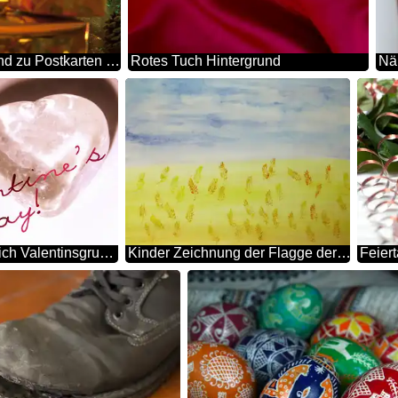
Neu Jahr Hintergrund zu Postkarten und Glückwünsche
Rotes Tuch Hintergrund
Nä
Postkarte Glücklich Valentinsgrußes Tag
Kinder Zeichnung der Flagge der Ukraine
Feier