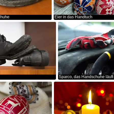
chuhe
Eier in das Handtuch
Sparco, das Handschuhe läuft