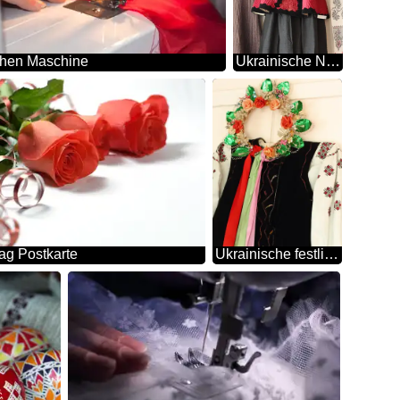
hen Maschine
Ukrainische Nationale Kleider
tag Postkarte
Ukrainische festliche Kleidung