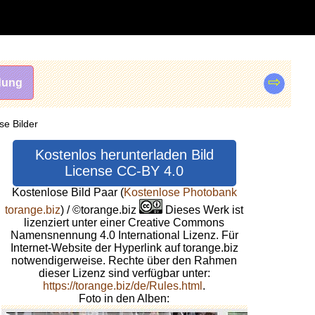
⇨
dung
se Bilder
Kostenlos herunterladen Bild
License CC-BY 4.0
Kostenlose Bild Paar
(
Kostenlose Photobank
torange.biz
) / ©torange.biz
Dieses Werk ist
lizenziert unter einer Creative Commons
Namensnennung 4.0 International Lizenz. Für
Internet-Website der Hyperlink auf torange.biz
notwendigerweise. Rechte über den Rahmen
dieser Lizenz sind verfügbar unter:
https://torange.biz/de/Rules.html
.
Foto in den Alben: