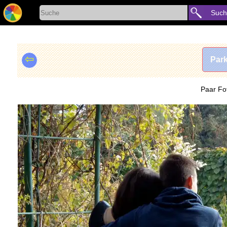
Such
⇦
Par
Paar Fo