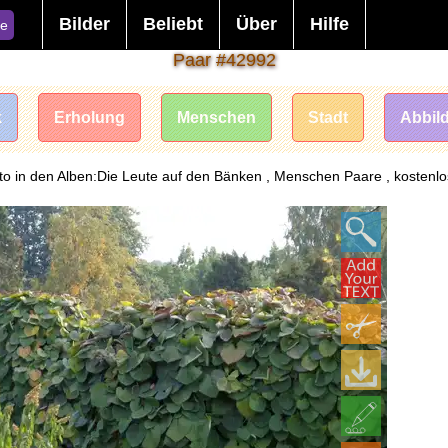
Bilder
Beliebt
Über
Hilfe
e
Paar #42992
k
Erholung
Menschen
Stadt
Abbil
to in den Alben:Die Leute auf den Bänken , Menschen Paare , kostenlo