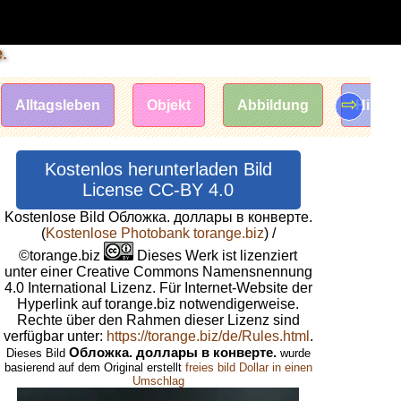
.
⇨
Alltagsleben
Objekt
Abbildung
Hinter
Kostenlos herunterladen Bild
License CC-BY 4.0
Kostenlose Bild Обложка. доллары в конверте.
(
Kostenlose Photobank torange.biz
) /
©torange.biz
Dieses Werk ist lizenziert
unter einer Creative Commons Namensnennung
4.0 International Lizenz. Für Internet-Website der
Hyperlink auf torange.biz notwendigerweise.
Rechte über den Rahmen dieser Lizenz sind
verfügbar unter:
https://torange.biz/de/Rules.html
.
Обложка. доллары в конверте.
Dieses Bild
wurde
basierend auf dem Original erstellt
freies bild Dollar in einen
Umschlag