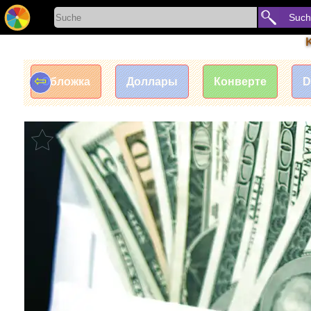
Such
⇦
Обложка
Доллары
Конверте
D