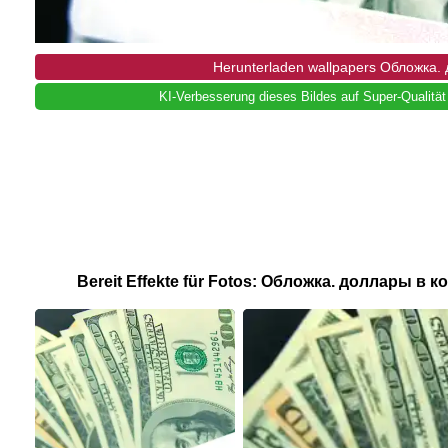
Herunterladen wallpapers Обложка.
KI-Verbesserung dieses Bildes auf Super-Qualität
Bereit Effekte für Fotos: Обложка. доллары в к