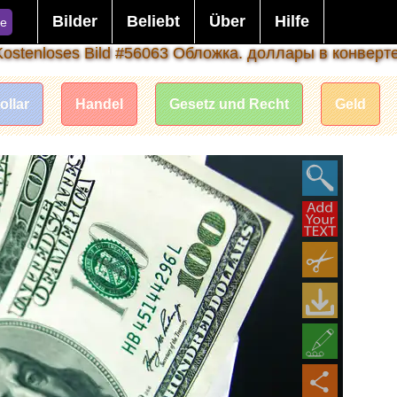
Bilder
Beliebt
Über
Hilfe
e
Kostenloses Bild #56063 Обложка. доллары в конверте
ollar
Handel
Gesetz und Recht
Geld