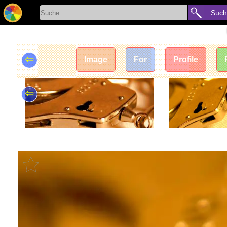
Such
⇦
Image
For
Profile
⇦