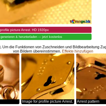
rofile picture Arrest. HD 1920px
 generieren & herunterladen — jetzt kostenlos
t.
Um die Funktionen von Zuschneiden und Bildbearbeitung Zug
von Bildern übereinstimmen.
Effekte hinzufügen
Image for profile picture Arrest.
Arrest pattern