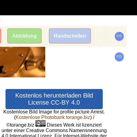
.
⇨
Abbildung
Handschellen
⇨
Kostenlos herunterladen Bild
License CC-BY 4.0
Kostenlose Bild Image for profile picture Arrest.
(
Kostenlose Photobank torange.biz
) /
©torange.biz
Dieses Werk ist lizenziert
unter einer Creative Commons Namensnennung
4.0 International Lizenz. Für Internet-Website der