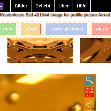
Bilder
Beliebt
Über
Hilfe
e
Kostenloses Bild #21644 Image for profile picture Arrest
Picture
Arrest
Gesetz und Recht
Objekt