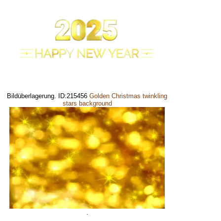
Bildüberlagerung. ID:215456
Golden Christmas twinkling
stars background
.