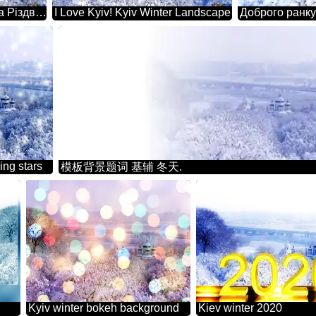
2024 З Новим роком та Різдвом Христовим! Kiev Winter
I Love Kyiv! Kyiv Winter Landscape
ing stars
模板背景题词 基辅 冬天.
Kyiv winter bokeh background
Kiev winter 2020