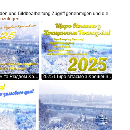
en und Bildbearbeitung Zugriff genehmigen und die
hinzufügen
З Новим Роком та Різдвом Христовим! Нехай цей рік принесе тільки радість та здійсняться всі плани! 2025 Kyiv Winter Holiday Twinkling Stars
2025 Щиро вітаємо з Хрещенням Господнім! Віри в скорішу Перемогу! Миру в вашому домі, тепла в серці, рідних людей поруч та Господнього благословення! Зимовий Київ