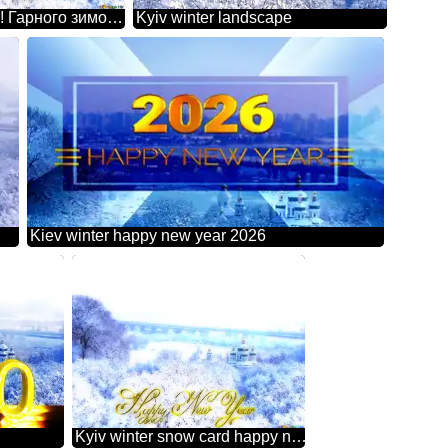
Доброго ранку! Гарного зимового дня! Зимовий Київ
Kyiv winter landscape
Kiev winter happy new year 2026
Kyiv winter snow card happy new year gold