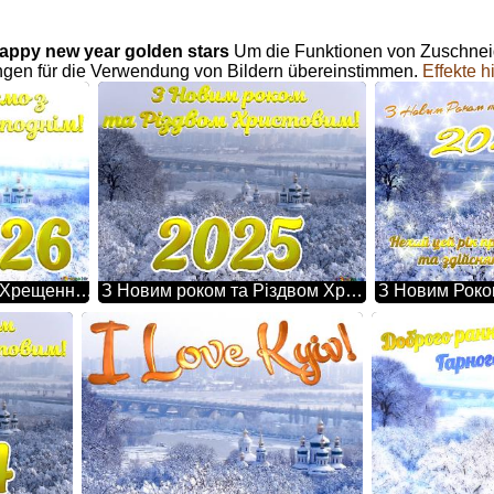
 happy new year golden stars
Um die Funktionen von Zuschneid
gen für die Verwendung von Bildern übereinstimmen.
Effekte 
2026 Щиро вітаємо з Хрещенням Господнім! Віри в скорішу Перемогу! Миру в вашому домі, тепла в серці, рідних людей поруч та Господнього благословення! Зимовий Київ
З Новим роком та Різдвом Христовим! Kiev Winter