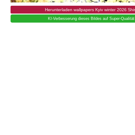
Herunterladen wallpapers Kyiv winter 2026 Sh
KI-Verbesserung dieses Bildes auf Super-Qualität