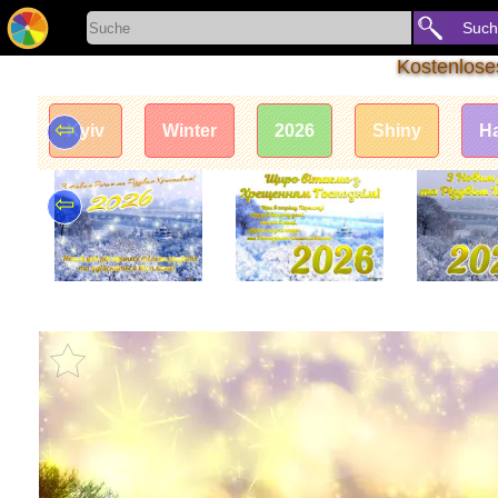
Such
Kostenlose
⇦
Kyiv
Winter
2026
Shiny
H
⇦