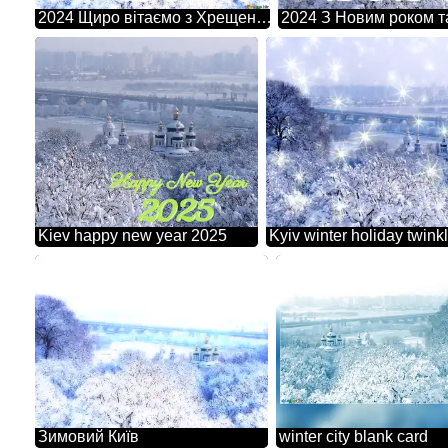
2024 Щиро вітаємо з Хрещенням Господнім! Віри в скорішу Перемогу! Миру в вашому домі, тепла в серці, рідних людей поруч та Господнього благословення! Зимовий Київ
Kiev happy new year 2025
Kyiv winter holiday twinkl
Зимовий Київ
winter city blank card