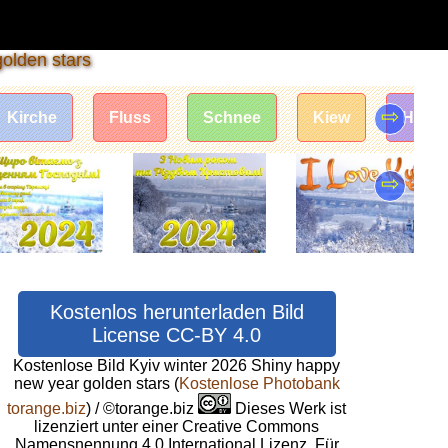
olden stars
⇨
Kirche
Fluss
Schnee
Kiew
Histo
⇨
Kostenlos herunterladen Bild
License CC-BY 4.0
Kostenlose Bild Kyiv winter 2026 Shiny happy
new year golden stars
(
Kostenlose Photobank
torange.biz
) / ©torange.biz
Dieses Werk ist
lizenziert unter einer Creative Commons
Namensnennung 4.0 International Lizenz. Für