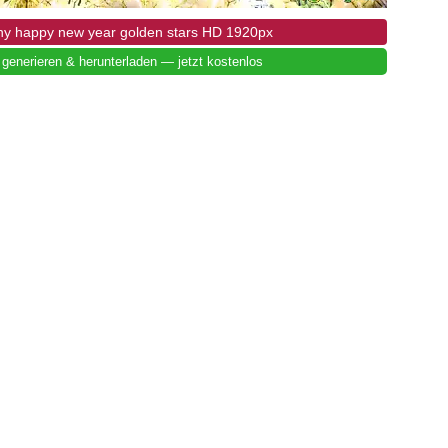
iny happy new year golden stars HD 1920px
 generieren & herunterladen — jetzt kostenlos