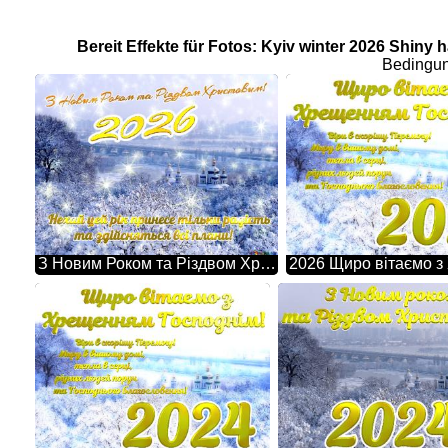
Bereit Effekte für Fotos: Kyiv winter 2026 Shiny
Bedingun
З Новим Роком та Різдвом Христовим! Нехай цей рік принесе тільки радість та здійсняться всі плани! 2026 Kyiv Winter Holiday Twinkling Stars