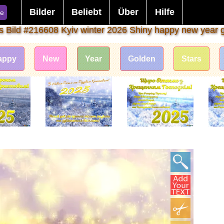
Bilder
Beliebt
Über
Hilfe
e
s Bild #216608 Kyiv winter 2026 Shiny happy new year g
appy
New
Year
Golden
Stars