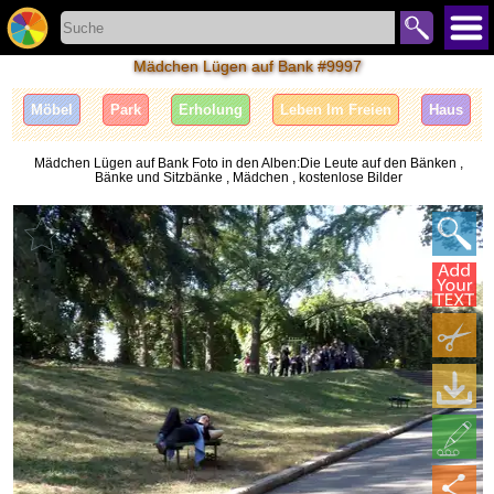
Mädchen Lügen auf Bank #9997
Möbel
Park
Erholung
Leben Im Freien
Haus
Mädchen Lügen auf Bank Foto in den Alben:Die Leute auf den Bänken ,
Bänke und Sitzbänke , Mädchen , kostenlose Bilder