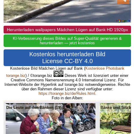
Herunterladen wallpapers Mädchen Lügen auf Bank HD 1920px
KI-Verbesserung dieses Bildes auf Super-Qualität generieren &
herunterladen — jetzt kostenlos
Kostenlos herunterladen Bild
License CC-BY 4.0
Kostenlose Bild Mädchen Lügen auf Bank
(
Kostenlose Photobank
torange.biz
) / ©torange.biz
Dieses Werk ist lizenziert unter einer
Creative Commons Namensnennung 4.0 International Lizenz. Für
Internet-Website der Hyperlink auf torange.biz notwendigerweise. Rechte
über den Rahmen dieser Lizenz sind verfügbar unter:
https://torange.biz/de/Rules.html
.
Foto in den Alben:
Die Leute auf den Bänken (19)
Bänke und Sitzbän