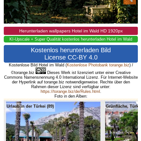
Herunterladen wallpapers Hotel im Wald HD 1920px
KI-Upscale + Super Qualität kostenlos herunterladen Hotel im Wald
Kostenlos herunterladen Bild
License CC-BY 4.0
Kostenlose Bild Hotel im Wald
(
Kostenlose Photobank torange.biz
) /
©torange.biz
Dieses Werk ist lizenziert unter einer Creative
Commons Namensnennung 4.0 International Lizenz. Für Internet-Website
der Hyperlink auf torange.biz notwendigerweise. Rechte über den
Rahmen dieser Lizenz sind verfügbar unter:
https://torange.biz/de/Rules.html
.
Foto in den Alben:
Urlaub in der Türkei (89)
Grünfläche, Türkei