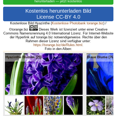
herunterladen — jetzt kostenlos
Kostenlos herunterladen Bild
License CC-BY 4.0
Kostenlose Bild Hyazinthe
(
Kostenlose Photobank torange.biz
) /
©torange.biz
Dieses Werk ist lizenziert unter einer Creative
Commons Namensnennung 4.0 International Lizenz. Für Internet-Website
der Hyperlink auf torange.biz notwendigerweise. Rechte über den
Rahmen dieser Lizenz sind verfügbar unter:
https://torange.biz/de/Rules.html
.
Foto in den Alben:
Hyazinthe Blumen (25)
Blaue Blume (76)