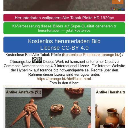
Herunterladen wallpapers Alte Tabak Pfeife HD 1920px
KI-Verbesserung dieses Bildes auf Super-Qualität generieren &
herunterladen — jetzt kostenlos
Kostenlos herunterladen Bild
License CC-BY 4.0
Kostenlose Bild Alte Tabak Pfeife
(
Kostenlose Photobank torange.biz
) /
©torange.biz
Dieses Werk ist lizenziert unter einer Creative
Commons Namensnennung 4.0 International Lizenz. Für Internet-Website
der Hyperlink auf torange.biz notwendigerweise. Rechte über den
Rahmen dieser Lizenz sind verfügbar unter:
https://torange.biz/de/Rules.html
.
Foto in den Alben:
Antike Artefakte (51)
Antike Haushaltsg