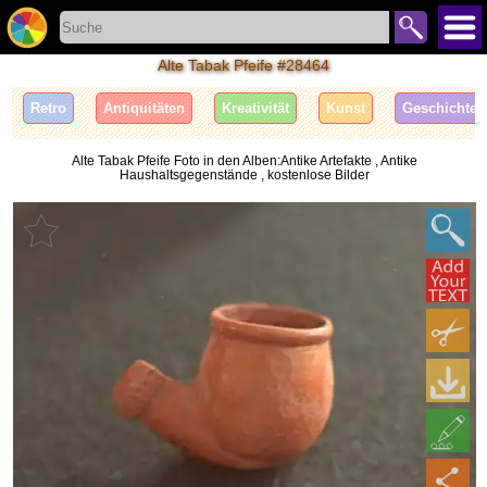
Alte Tabak Pfeife #28464
Retro
Antiquitäten
Kreativität
Kunst
Geschichte
Alte Tabak Pfeife Foto in den Alben:Antike Artefakte , Antike
Haushaltsgegenstände , kostenlose Bilder