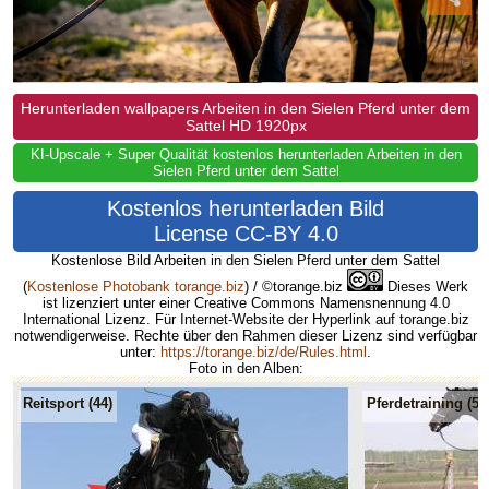
Herunterladen wallpapers Arbeiten in den Sielen Pferd unter dem
Sattel HD 1920px
KI-Upscale + Super Qualität kostenlos herunterladen Arbeiten in den
Sielen Pferd unter dem Sattel
Kostenlos herunterladen Bild
License CC-BY 4.0
Kostenlose Bild Arbeiten in den Sielen Pferd unter dem Sattel
(
Kostenlose Photobank torange.biz
) / ©torange.biz
Dieses Werk
ist lizenziert unter einer Creative Commons Namensnennung 4.0
International Lizenz. Für Internet-Website der Hyperlink auf torange.biz
notwendigerweise. Rechte über den Rahmen dieser Lizenz sind verfügbar
unter:
https://torange.biz/de/Rules.html
.
Foto in den Alben:
Reitsport (44)
Pferdetraining (58