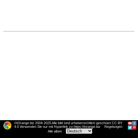
©tOrange.biz 2004-2025 Alle bild sind urheberrechtlich geschützt CC-BY
4.0 Verwenden Sie nur mit Hyperlink zu https://torange.biz
Regelungen
Alle alben