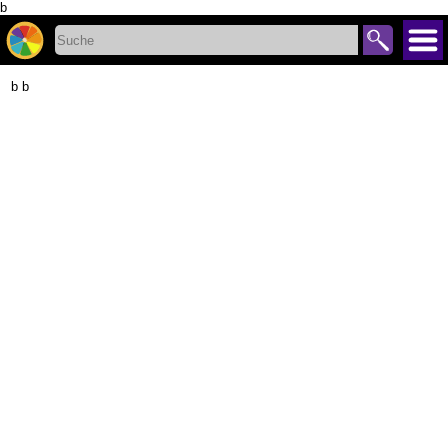
b
b b