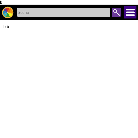
b
b b