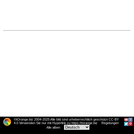
©tOrange.biz 2004-2025 Alle bild sind urheberrechtlich geschützt CC-BY
4.0 Verwenden Sie nur mit Hyperlink zu https://torange.biz
Regelungen
Alle alben