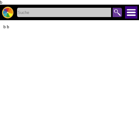
b
b b