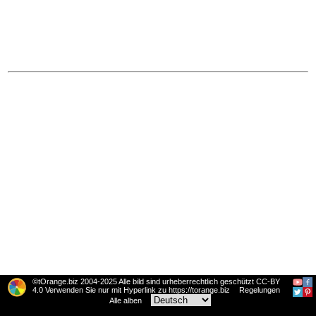
©tOrange.biz 2004-2025 Alle bild sind urheberrechtlich geschützt CC-BY
4.0 Verwenden Sie nur mit Hyperlink zu https://torange.biz
Regelungen
Alle alben