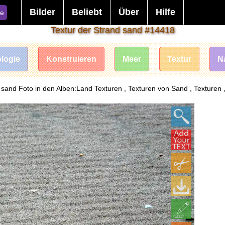
Bilder
Beliebt
Über
Hilfe
e
Textur der Strand sand #14418
logie
Konstruieren
Meer
Textur
N
 sand Foto in den Alben:Land Texturen , Texturen von Sand , Texturen ,