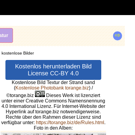
⇨
atur
 kostenlose Bilder
Kostenlos herunterladen Bild
License CC-BY 4.0
Kostenlose Bild Textur der Strand sand
(
Kostenlose Photobank torange.biz
) /
©torange.biz
Dieses Werk ist lizenziert
unter einer Creative Commons Namensnennung
4.0 International Lizenz. Für Internet-Website der
Hyperlink auf torange.biz notwendigerweise.
Rechte über den Rahmen dieser Lizenz sind
verfügbar unter:
https://torange.biz/de/Rules.html
.
Foto in den Alben: