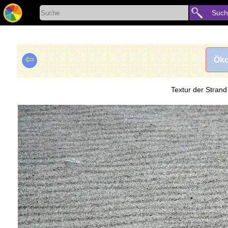
Such
⇦
Öko
Textur der Strand