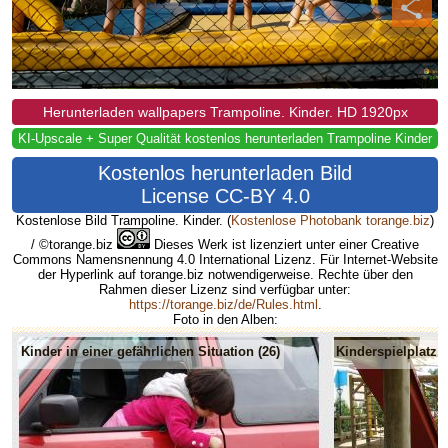
Herunterladen wallpapers Trampoline. Kinder. HD 1920px
KI-Upscale + Super Qualität kostenlos herunterladen Trampoline Kinder
Kostenlos herunterladen Bild
License CC-BY 4.0
Kostenlose Bild Trampoline. Kinder.
(
Kostenlose Photobank torange.biz
)
/ ©torange.biz
Dieses Werk ist lizenziert unter einer Creative
Commons Namensnennung 4.0 International Lizenz. Für Internet-Website
der Hyperlink auf torange.biz notwendigerweise. Rechte über den
Rahmen dieser Lizenz sind verfügbar unter:
https://torange.biz/de/Rules.html
.
Foto in den Alben:
Kinder in einer gefährlichen Situation (26)
Kinderspielplatz (