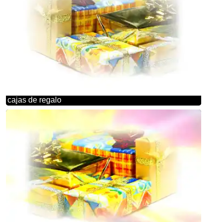
cajas de regalo