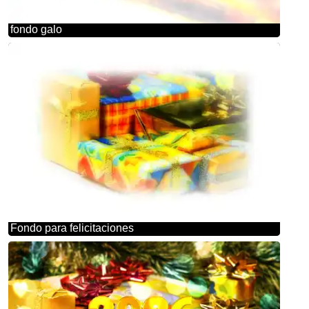
fondo galo
Fondo para felicitaciones