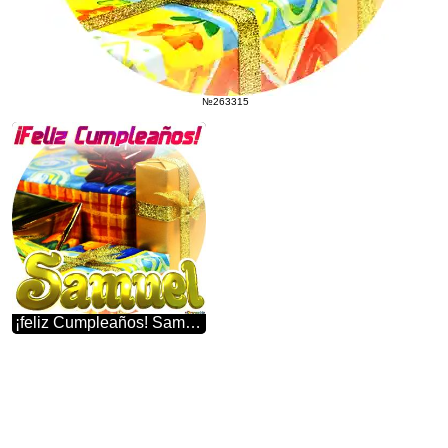
№263315
¡feliz Cumpleaños! Samuel Fondo Cajas De Regalo Cumpleaños