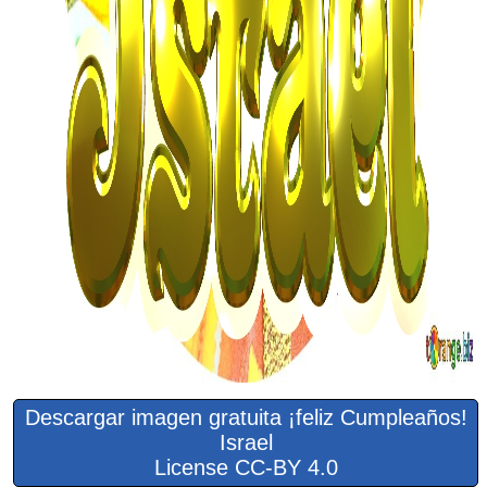
Descargar imagen gratuita ¡feliz Cumpleaños!
Israel
License CC-BY 4.0