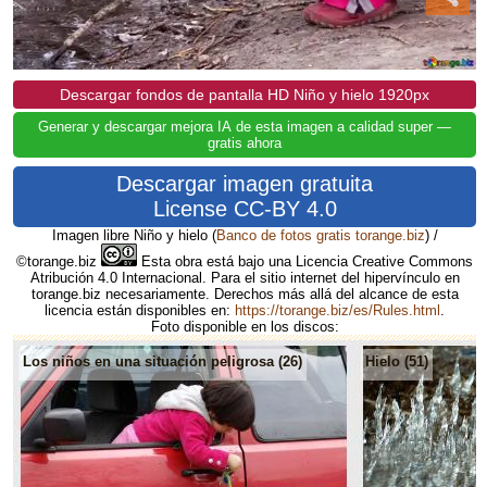
Descargar fondos de pantalla HD Niño y hielo 1920px
Generar y descargar mejora IA de esta imagen a calidad super —
gratis ahora
Descargar imagen gratuita
License CC-BY 4.0
Imagen libre Niño y hielo
(
Banco de fotos gratis torange.biz
) /
©torange.biz
Esta obra está bajo una Licencia Creative Commons
Atribución 4.0 Internacional. Para el sitio internet del hipervínculo en
torange.biz necesariamente. Derechos más allá del alcance de esta
licencia están disponibles en:
https://torange.biz/es/Rules.html
.
Foto disponible en los discos:
Los niños en una situación peligrosa (26)
Hielo (51)