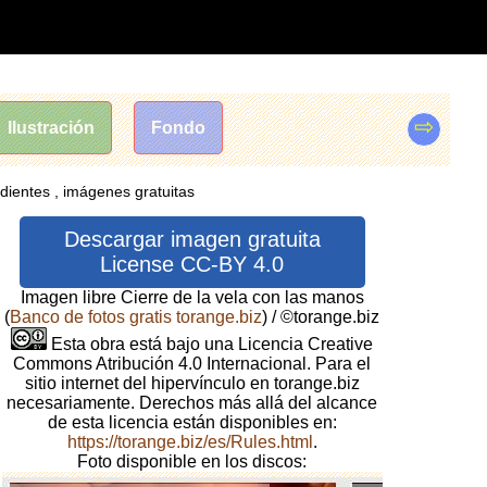
⇨
Ilustración
Fondo
rdientes , imágenes gratuitas
Descargar imagen gratuita
License CC-BY 4.0
Imagen libre Cierre de la vela con las manos
(
Banco de fotos gratis torange.biz
) / ©torange.biz
Esta obra está bajo una Licencia Creative
Commons Atribución 4.0 Internacional. Para el
sitio internet del hipervínculo en torange.biz
necesariamente. Derechos más allá del alcance
de esta licencia están disponibles en:
https://torange.biz/es/Rules.html
.
Foto disponible en los discos: