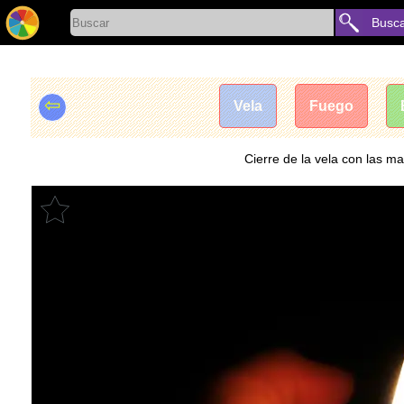
Busc
⇦
Vela
Fuego
Cierre de la vela con las m