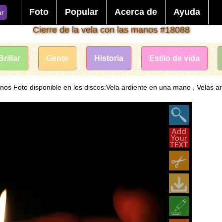
Foto
Popular
Acerca de
Ayuda
ar
Cierre de la vela con las manos #18088
Brillar
Gente
Historia
Estilo de vida
anos Foto disponible en los discos:Vela ardiente en una mano , Velas a