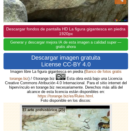
Descargar fondos de pantalla HD La figura gigantesca en piedra
1920px
Generar y descargar mejora IA de esta imagen a calidad super —
gratis ahora
Descargar imagen gratuita
License CC-BY 4.0
Imagen libre La figura gigantesca en piedra
(
Banco de fotos gratis
torange.biz
) / ©torange.biz
Esta obra está bajo una Licencia
Creative Commons Atribución 4.0 Internacional. Para el sitio internet del
hipervínculo en torange.biz necesariamente. Derechos más allá del
alcance de esta licencia están disponibles en:
https://torange.biz/es/Rules.html
.
Foto disponible en los discos:
El arte prehistórico (25)