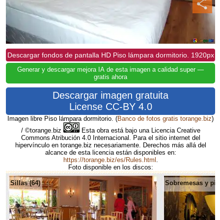
Descargar fondos de pantalla HD Piso lámpara dormitorio. 1920px
Generar y descargar mejora IA de esta imagen a calidad super —
gratis ahora
Descargar imagen gratuita
License CC-BY 4.0
Imagen libre Piso lámpara dormitorio.
(
Banco de fotos gratis torange.biz
)
/ ©torange.biz
Esta obra está bajo una Licencia Creative
Commons Atribución 4.0 Internacional. Para el sitio internet del
hipervínculo en torange.biz necesariamente. Derechos más allá del
alcance de esta licencia están disponibles en:
https://torange.biz/es/Rules.html
.
Foto disponible en los discos:
Sillas (64)
Sobremesas y pies