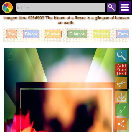
Imagen libre #264903 The bloom of a flower is a glimpse of heaven
on earth.
The
Bloom
Flower
Glimpse
Heaven
Earth