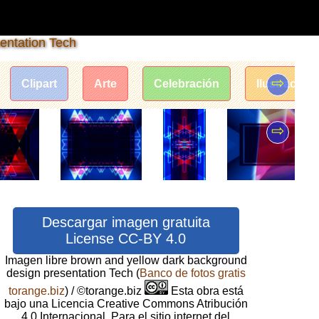
entation Tech
⇨
Clipart
Arte
Celebración
Ilustración
⇨
Descargar imagen gratuita
License CC-BY 4.0
Imagen libre brown and yellow dark background
design presentation Tech
(
Banco de fotos gratis
torange.biz
) / ©torange.biz
Esta obra está
bajo una Licencia Creative Commons Atribución
4.0 Internacional. Para el sitio internet del