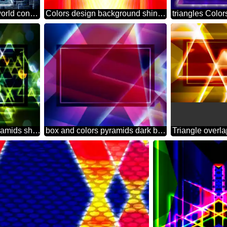
globe Modern global world concept techno design background
Colors design background shiny glow pattern
Colors dark design pyramids shiny neon background
box and colors pyramids dark background