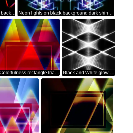
lights Colors neon glow background
Neon lights on black background dark shiny blue pattern
Colorfulness rectangle triangle funny hd background editing
Black and White glow Lights background