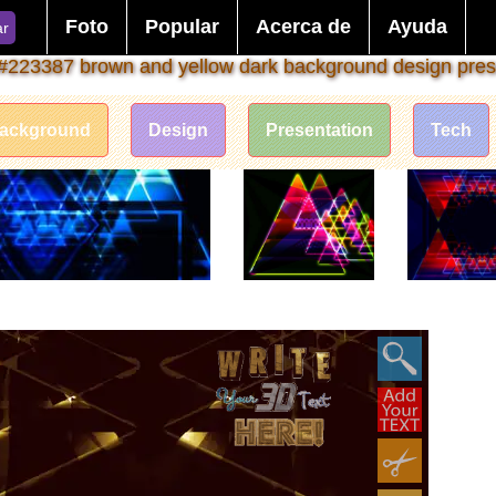
Foto
Popular
Acerca de
Ayuda
ar
 #223387 brown and yellow dark background design pres
ackground
Design
Presentation
Tech