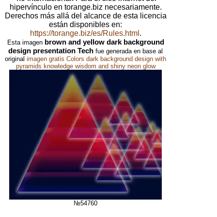
hipervínculo en torange.biz necesariamente.
Derechos más allá del alcance de esta licencia
están disponibles en:
https://torange.biz/es/Rules.html
.
brown and yellow dark background
Esta imagen
design presentation Tech
fue generada en base al
original
imagen gratis Colors dark background design with
pyramids knowledge wisdom and shiny neon glow
№54760