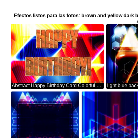
Efectos listos para las fotos: brown and yellow dar
Abstract Happy Birthday Card Colorful Glow Neon Background
light blue ba