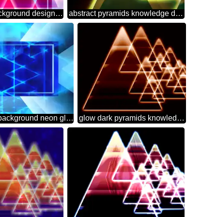
Colors dark background design with pyramids knowledge wisdom and shiny neon glow
abstract pyramids knowledge design background
Blue template banner background neon glow
glow dark pyramids knowledge wisdom shiny neon background