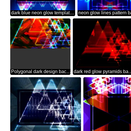
dark blue neon glow template frame
Polygonal dark design background with pyramids shiny neon glow red and blue colors
dark red glow pyram