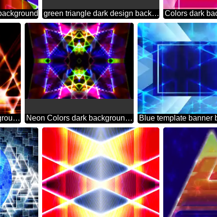
 background
green triangle dark design background neon glow
Techno Lights dark background pyramids neon glow
Neon Colors dark background design with pyramids shiny neon glow