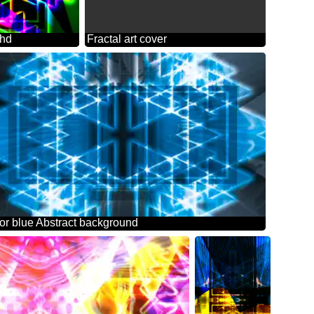
 hd
Fractal art cover
or blue Abstract background