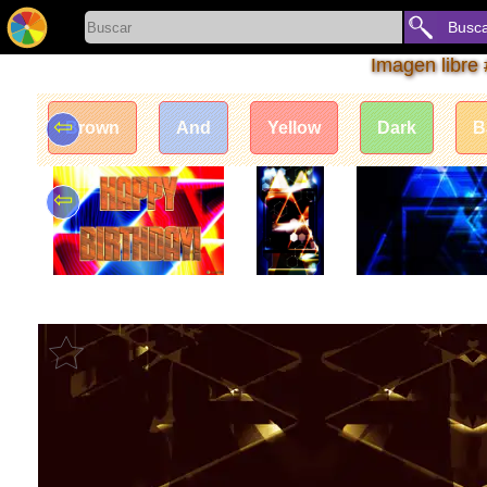
Busc
Imagen libre
⇦
Brown
And
Yellow
Dark
B
⇦