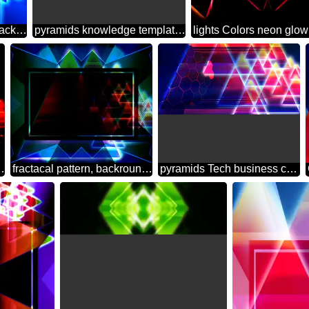
neon glow lines pattern background
pyramids knowledge template banner background
ids background
fractacal pattern, backrounds dark design background hi-tech
pyramids Tech business concept presentation background