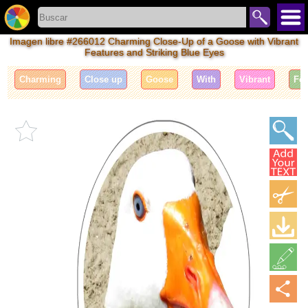
Imagen libre #266012 Charming Close-Up of a Goose with Vibrant
Features and Striking Blue Eyes
Charming
Close up
Goose
With
Vibrant
Fea