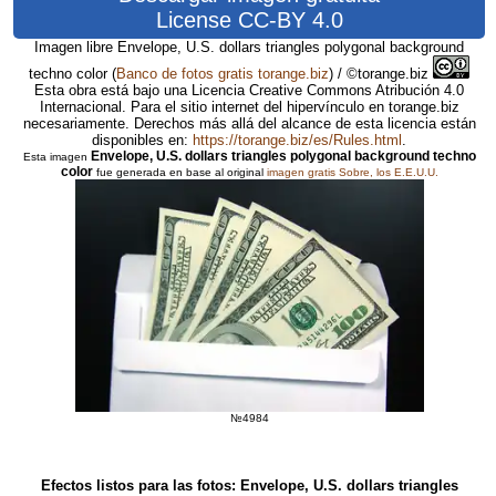
License CC-BY 4.0
Imagen libre Envelope, U.S. dollars triangles polygonal background
techno color
(
Banco de fotos gratis torange.biz
) / ©torange.biz
Esta obra está bajo una Licencia Creative Commons Atribución 4.0
Internacional. Para el sitio internet del hipervínculo en torange.biz
necesariamente. Derechos más allá del alcance de esta licencia están
disponibles en:
https://torange.biz/es/Rules.html
.
Envelope, U.S. dollars triangles polygonal background techno
Esta imagen
color
fue generada en base al original
imagen gratis Sobre, los E.E.U.U.
№4984
Efectos listos para las fotos: Envelope, U.S. dollars triangles