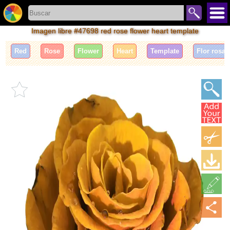
Imagen libre #47698 red rose flower heart template
Red
Rose
Flower
Heart
Template
Flor rosa