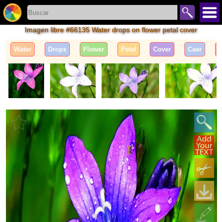
Imagen libre #66135 Water drops on flower petal cover
Water
Drops
Flower
Petal
Cover
Caer