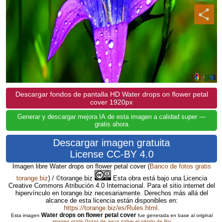
Descargar fondos de pantalla HD Water drops on flower petal
cover 1920px
Generar y descargar mejora IA de esta imagen a calidad super —
gratis ahora
Descargar imagen gratuita
License CC-BY 4.0
Imagen libre Water drops on flower petal cover
(
Banco de fotos gratis
torange.biz
) / ©torange.biz
Esta obra está bajo una Licencia
Creative Commons Atribución 4.0 Internacional. Para el sitio internet del
hipervínculo en torange.biz necesariamente. Derechos más allá del
alcance de esta licencia están disponibles en:
https://torange.biz/es/Rules.html
.
Water drops on flower petal cover
Esta imagen
fue generada en base al original
imagen gratis Gotas de agua sobre el pétalo de flor