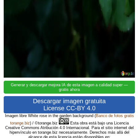
Generar y descargar mejora IA de esta imagen a calidad super —
gratis ahora
Descargar imagen gratuita
License CC-BY 4.0
Imagen libre White rose in the garden background
(
Banco de fotos gratis
torange.biz
) / ©torange.biz
Esta obra está bajo una Licencia
Creative Commons Atribución 4.0 Internacional. Para el sitio internet del
hipervínculo en torange.biz necesariamente. Derechos más allá del
alcance de esta licencia están disponibles en: