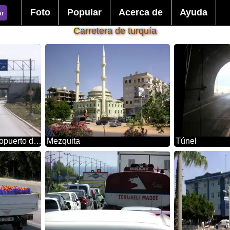
Foto
Popular
Acerca de
Ayuda
ar
Carretera de turquía
El camino hacia el aeropuerto de Antalya
Mezquita
Túnel