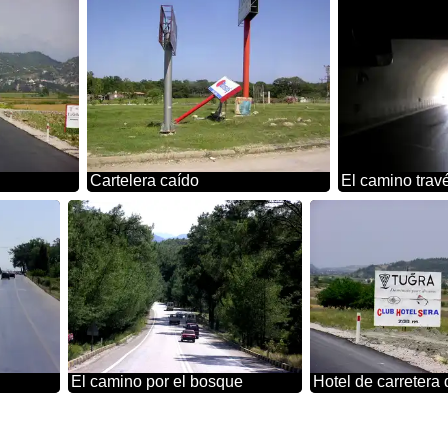
Cartelera caído
El camino travé
El camino por el bosque
Hotel de carretera 