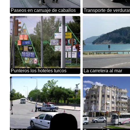
Paseos en carruaje de caballos
Transporte de verdura
Punteros los hoteles turcos
La carretera al mar