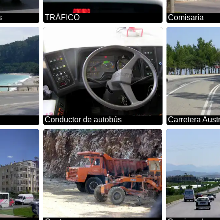
s
TRÁFICO
Comisaría
Conductor de autobús
Carretera Austr