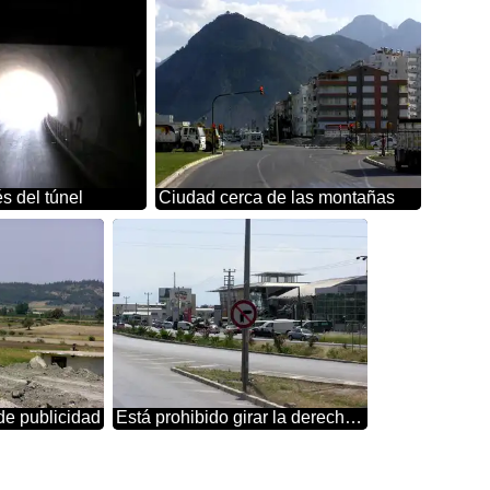
s del túnel
Ciudad cerca de las montañas
de publicidad
Está prohibido girar la derecha muestra