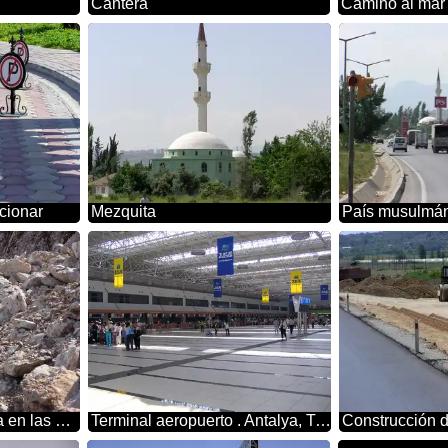
Cantera
Camino al mar
cionar
Mezquita
País musulmá
Deslizamiento de tierra en las montañas
Terminal aeropuerto . Antalya, Turquía.
Construcción d