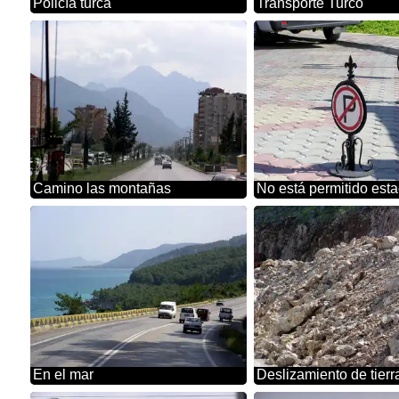
Policía turca
Transporte Turco
Camino las montañas
No está permitido esta
En el mar