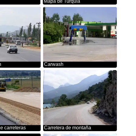
Mapa de Turquía
n
Carwash
e carreteras
Carretera de montaña