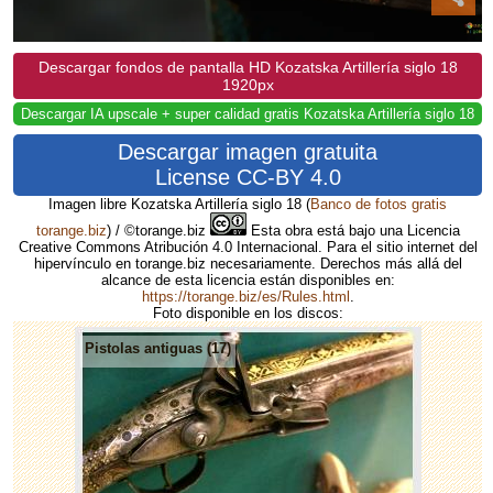
Descargar fondos de pantalla HD Kozatska Artillería siglo 18
1920px
Descargar IA upscale + super calidad gratis Kozatska Artillería siglo 18
Descargar imagen gratuita
License CC-BY 4.0
Imagen libre Kozatska Artillería siglo 18
(
Banco de fotos gratis
torange.biz
) / ©torange.biz
Esta obra está bajo una Licencia
Creative Commons Atribución 4.0 Internacional. Para el sitio internet del
hipervínculo en torange.biz necesariamente. Derechos más allá del
alcance de esta licencia están disponibles en:
https://torange.biz/es/Rules.html
.
Foto disponible en los discos:
Pistolas antiguas (17)