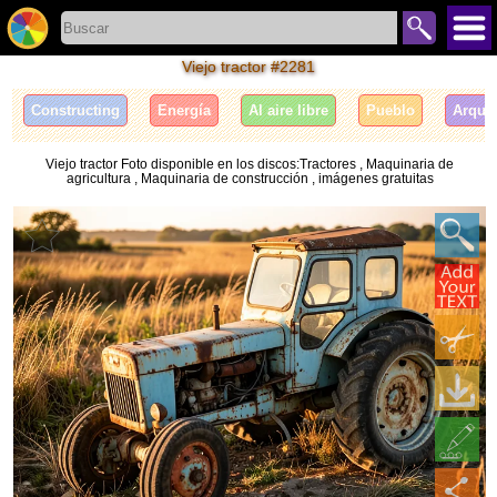
Viejo tractor #2281
Сonstructing
Energía
Al aire libre
Pueblo
Arquit
Viejo tractor Foto disponible en los discos:Tractores , Maquinaria de
agricultura , Maquinaria de construcción , imágenes gratuitas