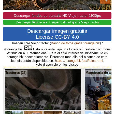
Descargar fondos de pantalla HD Viejo tractor 1920px
Descargar IA upscale + super calidad gratis Viejo tractor
Descargar imagen gratuita
License CC-BY 4.0
Imagen libre Viejo tractor
(
Banco de fotos gratis torange.biz
) /
©torange.biz
Esta obra está bajo una Licencia Creative Commons
Atribución 4.0 Internacional. Para el sitio internet del hipervínculo en
torange.biz necesariamente. Derechos más allá del alcance de esta
licencia están disponibles en:
https://torange.biz/es/Rules.html
.
Foto disponible en los discos:
Tractores (26)
Maquinaria de agri