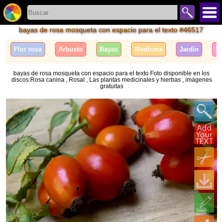
bayas de rosa mosqueta con espacio para el texto #46517
Flor rosa
Arbusto
Bayas
Medicina
Jardín
S
bayas de rosa mosqueta con espacio para el texto Foto disponible en los
discos:Rosa canina , Rosal , Las plantas medicinales y hierbas , imágenes
gratuitas