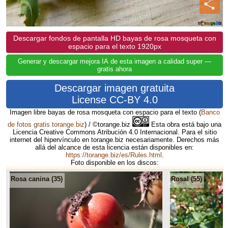
Descargar fondos de pantalla HD bayas de rosa mosqueta con
espacio para el texto 1920px
Generar y descargar mejora IA de esta imagen a calidad super —
gratis ahora
Descargar imagen gratuita
License CC-BY 4.0
Imagen libre bayas de rosa mosqueta con espacio para el texto
(
Banco
de fotos gratis torange.biz
) / ©torange.biz
Esta obra está bajo una
Licencia Creative Commons Atribución 4.0 Internacional. Para el sitio
internet del hipervínculo en torange.biz necesariamente. Derechos más
allá del alcance de esta licencia están disponibles en:
https://torange.biz/es/Rules.html
.
Foto disponible en los discos:
Rosa canina (35)
Rosal (55)