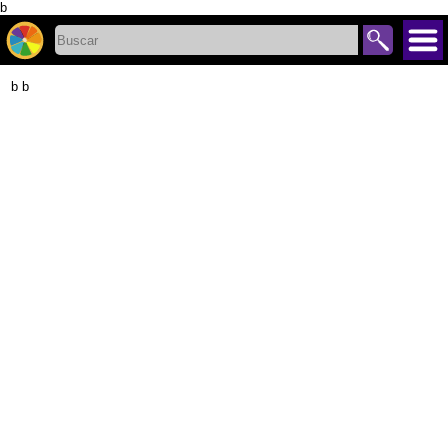
b
b b