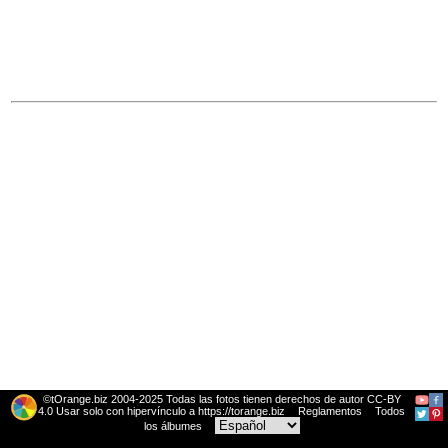
©tOrange.biz 2004-2025 Todas las fotos tienen derechos de autor CC-BY
4.0 Usar solo con hipervínculo a https://torange.biz
Reglamentos
Todos
los álbumes