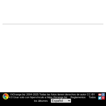
©tOrange.biz 2004-2025 Todas las fotos tienen derechos de autor CC-BY
4.0 Usar solo con hipervínculo a https://torange.biz
Reglamentos
Todos
los álbumes