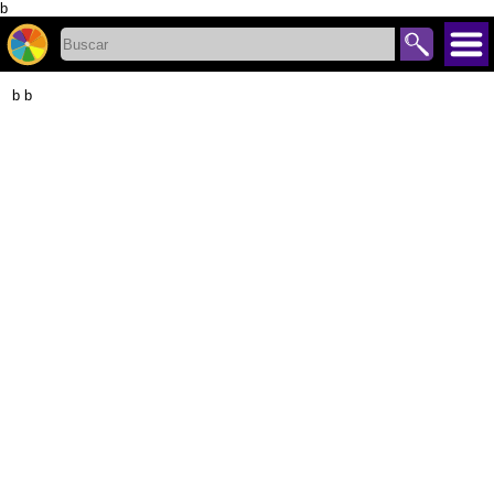
b
b b