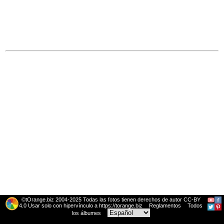
©tOrange.biz 2004-2025 Todas las fotos tienen derechos de autor CC-BY
4.0 Usar solo con hipervínculo a https://torange.biz
Reglamentos
Todos
los álbumes