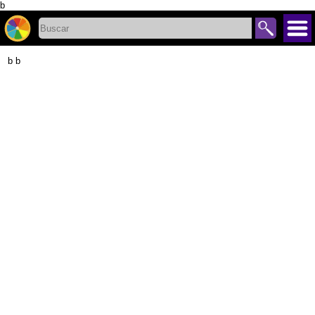
b
b b