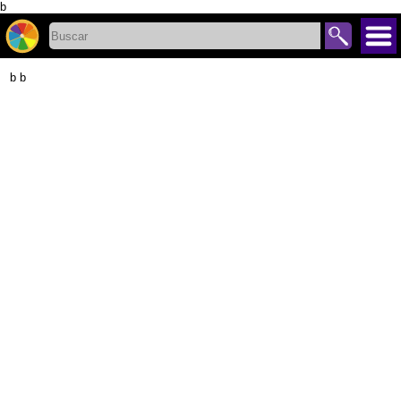
b
b b