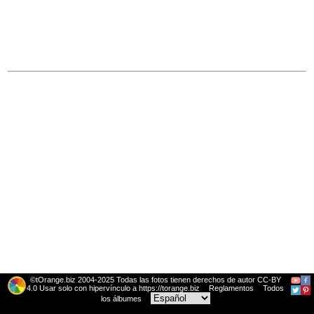
©tOrange.biz 2004-2025 Todas las fotos tienen derechos de autor CC-BY
4.0 Usar solo con hipervínculo a https://torange.biz
Reglamentos
Todos
los álbumes