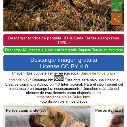
Descargar fondos de pantalla HD Juguete Terrier en rojo ropa
1920px
Descargar IA upscale + super calidad gratis Juguete Terrier en rojo ropa
Descargar imagen gratuita
License CC-BY 4.0
Imagen libre Juguete Terrier en rojo ropa
(
Banco de fotos gratis
torange.biz
) / ©torange.biz
Esta obra está bajo una Licencia
Creative Commons Atribución 4.0 Internacional. Para el sitio internet del
hipervínculo en torange.biz necesariamente. Derechos más allá del
alcance de esta licencia están disponibles en:
https://torange.biz/es/Rules.html
.
Foto disponible en los discos:
Perros caminando (53)
Perros de raza (78