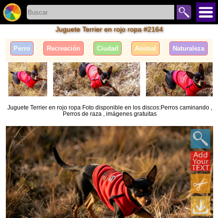
Juguete Terrier en rojo ropa #2164
Perro
Recreación
Ciudad
Animal
Naturaleza
Juguete Terrier en rojo ropa Foto disponible en los discos:Perros caminando ,
Perros de raza , imágenes gratuitas