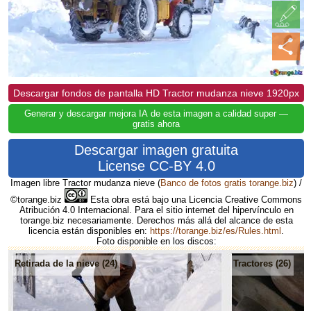
Descargar fondos de pantalla HD Tractor mudanza nieve 1920px
Generar y descargar mejora IA de esta imagen a calidad super —
gratis ahora
Descargar imagen gratuita
License CC-BY 4.0
Imagen libre Tractor mudanza nieve
(
Banco de fotos gratis torange.biz
) /
©torange.biz
Esta obra está bajo una Licencia Creative Commons
Atribución 4.0 Internacional. Para el sitio internet del hipervínculo en
torange.biz necesariamente. Derechos más allá del alcance de esta
licencia están disponibles en:
https://torange.biz/es/Rules.html
.
Foto disponible en los discos:
Retirada de la nieve (24)
Tractores (26)