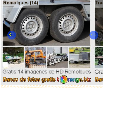
Remolques (14)
Tractores (26)
⇦
⇨