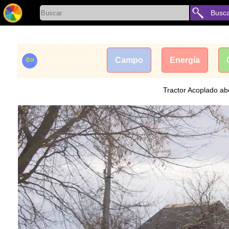
Busc
⇦
Campo
Energía
Tractor Acoplado abo