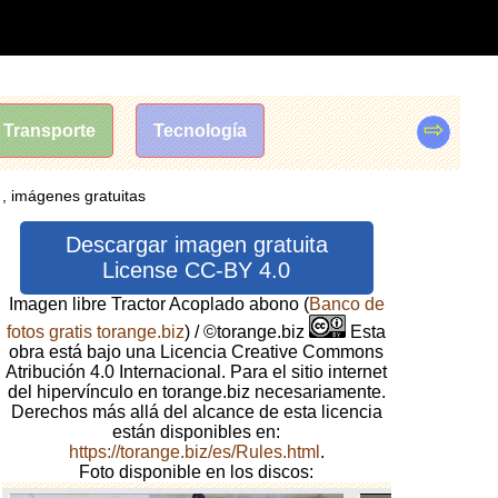
⇨
Transporte
Tecnología
 , imágenes gratuitas
Descargar imagen gratuita
License CC-BY 4.0
Imagen libre Tractor Acoplado abono
(
Banco de
fotos gratis torange.biz
) / ©torange.biz
Esta
obra está bajo una Licencia Creative Commons
Atribución 4.0 Internacional. Para el sitio internet
del hipervínculo en torange.biz necesariamente.
Derechos más allá del alcance de esta licencia
están disponibles en:
https://torange.biz/es/Rules.html
.
Foto disponible en los discos: