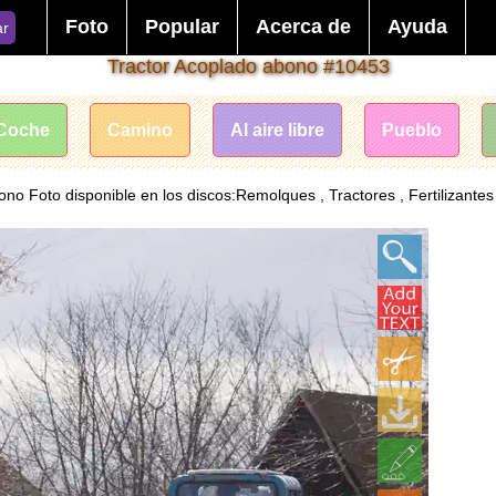
Foto
Popular
Acerca de
Ayuda
ar
Tractor Acoplado abono #10453
Coche
Camino
Al aire libre
Pueblo
no Foto disponible en los discos:Remolques , Tractores , Fertilizantes