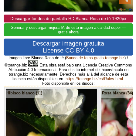
Descargar fondos de pantalla HD Blanca Rosa de té 1920px
Generar y descargar mejora IA de esta imagen a calidad super —
gratis ahora
Descargar imagen gratuita
License CC-BY 4.0
Imagen libre Blanca Rosa de té
(
Banco de fotos gratis torange.biz
) /
©torange.biz
Esta obra está bajo una Licencia Creative Commons
Atribución 4.0 Internacional. Para el sitio internet del hipervínculo en
torange.biz necesariamente. Derechos más allá del alcance de esta
licencia están disponibles en:
https://torange.biz/es/Rules.html
.
Foto disponible en los discos:
Hibisco blanco (11)
Rosa blanca (34)