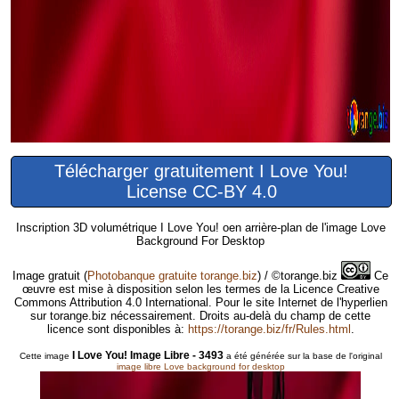
Télécharger gratuitement I Love You!
License CC-BY 4.0
Inscription 3D volumétrique I Love You! oen arrière-plan de l'image Love
Background For Desktop
Image gratuit
(
Photobanque gratuite torange.biz
) / ©torange.biz
Ce
œuvre est mise à disposition selon les termes de la Licence Creative
Commons Attribution 4.0 International. Pour le site Internet de l'hyperlien
sur torange.biz nécessairement. Droits au-delà du champ de cette
licence sont disponibles à:
https://torange.biz/fr/Rules.html
.
I Love You! Image Libre - 3493
Cette image
a été générée sur la base de l'original
image libre Love background for desktop