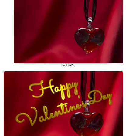
№17628