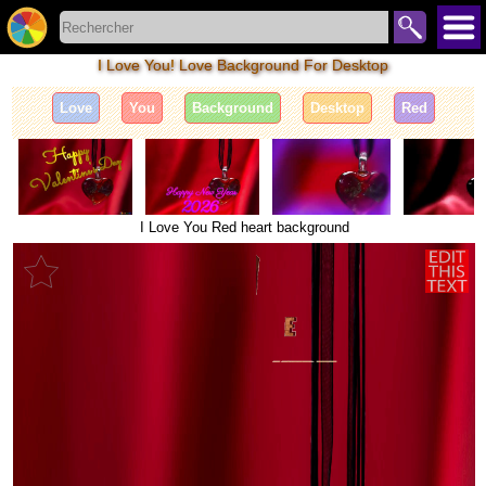
I Love You! Love Background For Desktop
Love
You
Background
Desktop
Red
I Love You Red heart background