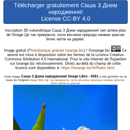
Télécharger gratuitement Саша З Днем
народження!
License CC-BY 4.0
Inscription 3D volumétrique Саша З Днем народження! oen arrière-plan
de l'image Це так прекрасно, коли весняна природа оживає красою
білих квітів на дереві.
Image gratuit
(
Photobanque gratuite torange.biz
) / ©torange.biz
Ce
œuvre est mise à disposition selon les termes de la Licence Creative
Commons Attribution 4.0 International. Pour le site Internet de l'hyperlien
sur torange.biz nécessairement. Droits au-delà du champ de cette
licence sont disponibles à:
https://torange.biz/fr/Rules.html
.
Саша З Днем народження! Image Libre - 4581
Cette image
a été générée sur la
base de l'original
image libre Це так прекрасно, коли весняна природа оживає красою
білих квітів на дереві.