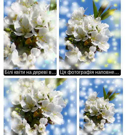
Білі квіти на дереві весною символізують чистоту, ніжність і надію на нове життя.
Ця фотографія наповнена теплом і світлом, завдяки гарним білим квітам на дереві весною.