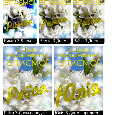
Римка З Днем народження! Ця фотографія просто зачаровує своєю красою - гарні білі квіти на дереві весною.
Римка З Днем народження! Білі квіти на дереві весною символізують чистоту, ніжність і надію на нове життя.
Раїса З Днем народження! Білі квіти на дереві весною символізують чистоту, ніжність і надію на нове життя.
Раїса З Днем народження! Така проста картина, але в той же час настільки неймовірна - гарні білі квіти на дереві весною.
Юлія З Днем народження! Така проста картина, але в той же час настільки неймовірна - гарні білі квіти на дереві весною.