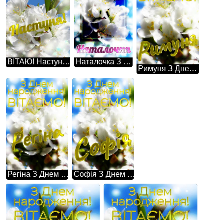
ВІТАЮ! Настуня! З Днем народження! Така проста картина, але в той же час настільки неймовірна - гарні білі квіти на дереві весною.
Наталочка З Днем Народження! Ця фотографія просто зачаровує своєю красою - гарні білі квіти на дереві весною.
Римуня З Днем народження! Гарні білі квіти на дереві весною - це свідчення того, що природа здатна на дива.
Регіна З Днем народження! Гарні білі квіти на дереві весною - це свідчення того, що природа здатна на дива.
Софія З Днем народження! Гарні білі квіти на дереві весною - це свідчення того, що природа здатна на дива.