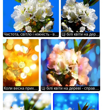
Чистота, світло і ніжність - все це виражено в гарних білих квітах на дереві весною.
Ці білі квіти на дереві створюють незабутні враження і надихають нашу уяву.
Коли весна приходить, на деревах з'являються гарні білі квіти.
Ці білі квіти на дереві - справжній диво природи.