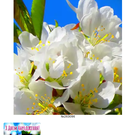
№263096