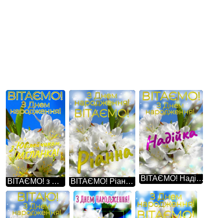
ВІТАЄМО! Надійка З Днем народження! Така проста картина, але в той же час настільки неймовірна - гарні білі квіти на дереві весною.
ВІТАЄМО! з Ювілейчиком, МІЛАНКА! З Днем народження! Це так прекрасно, коли весняна природа оживає красою білих квітів на дереві.
ВІТАЄМО! Ріанна З Днем народження! Така проста картина, але в той же час настільки неймовірна - гарні білі квіти на дереві весною.