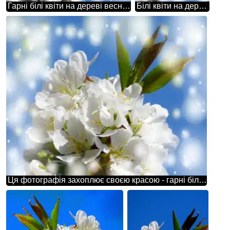
Гарні білі квіти на дереві весною - це дуже романтична і мрійлива картина природи.
Білі квіти на дереві створюють таку ніжність, яка здатна змусити нас відчувати глибоке повагу до природи.
Ця фотографія захоплює своєю красою - гарні білі квіти на дереві весною.