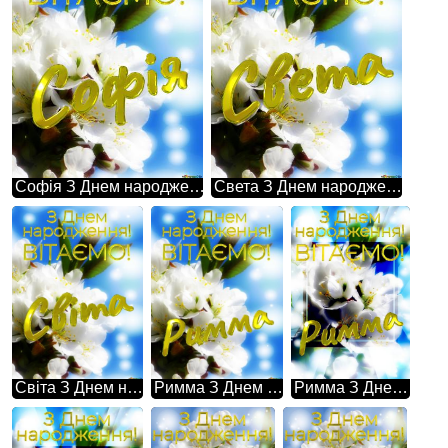
Софія З Днем народження! Білі квіти на дереві - це весняна чарівність і ніжність в одному.
Света З Днем народження! Білі квіти на дереві - це весняна чарівність і ніжність в одному.
Світа З Днем народження! Білі квіти на дереві - це весняна чарівність і ніжність в одному.
Римма З Днем народження! Білі квіти на дереві - це весняна чарівність і ніжність в одному.
Римма З Днем народження! Ця фотографія просто зачаровує своєю красою - гарні білі квіти на дереві весною.