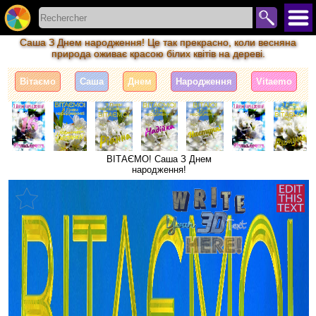
Саша З Днем народження! Це так прекрасно, коли весняна
природа оживає красою білих квітів на дереві.
Вітаємо
Саша
Днем
Народження
Vitaemo
ВІТАЄМО! Саша З Днем
народження!