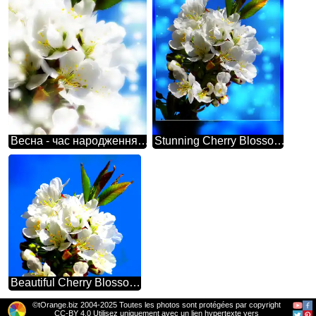
Весна - час народження нового життя. Гарні білі квіти на дереві символізують це прекрасно.
Stunning Cherry Blossom Against a Vivid Blue Background
Beautiful Cherry Blossom Branch Against Vibrant Blue Sky
©tOrange.biz 2004-2025 Toutes les photos sont protégées par copyright
CC-BY 4.0 Utilisez uniquement avec un lien hypertexte vers