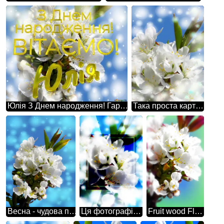
Юлія З Днем народження! Гарні білі квіти на дереві весною - це дуже романтична і мрійлива картина природи.
Така проста картина, але в той же час настільки неймовірна - гарні білі квіти на дереві весною.
Весна - чудова пора року, коли природа бурхливо розквітає, а гарні білі квіти на дереві стають головним акцентом.
Ця фотографія просто зачаровує своєю красою - гарні білі квіти на дереві весною.
Fruit wood Flower