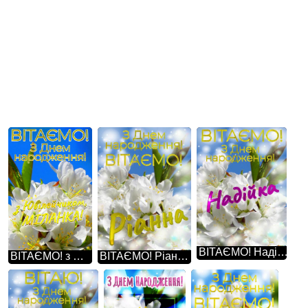
ВІТАЄМО! Надійка З Днем народження! Така проста картина, але в той же час настільки неймовірна - гарні білі квіти на дереві весною.
ВІТАЄМО! з Ювілейчиком, МІЛАНКА! З Днем народження! Це так прекрасно, коли весняна природа оживає красою білих квітів на дереві.
ВІТАЄМО! Ріанна З Днем народження! Така проста картина, але в той же час настільки неймовірна - гарні білі квіти на дереві весною.