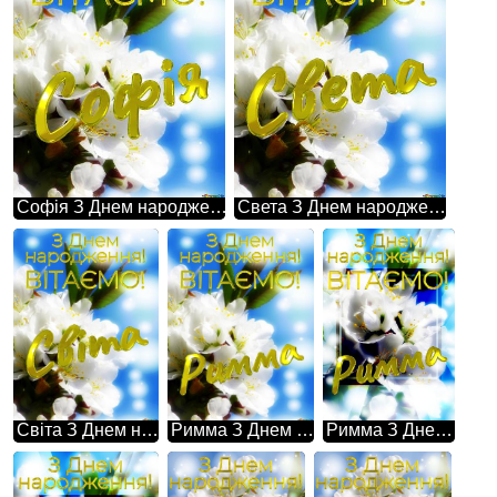
Софія З Днем народження! Білі квіти на дереві - це весняна чарівність і ніжність в одному.
Света З Днем народження! Білі квіти на дереві - це весняна чарівність і ніжність в одному.
Світа З Днем народження! Білі квіти на дереві - це весняна чарівність і ніжність в одному.
Римма З Днем народження! Білі квіти на дереві - це весняна чарівність і ніжність в одному.
Римма З Днем народження! Ця фотографія просто зачаровує своєю красою - гарні білі квіти на дереві весною.