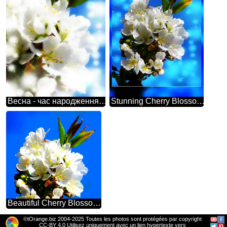
Весна - час народження нового життя. Гарні білі квіти на дереві символізують це прекрасно.
Stunning Cherry Blossom Against a Vivid Blue Background
Beautiful Cherry Blossom Branch Against Vibrant Blue Sky
©tOrange.biz 2004-2025 Toutes les photos sont protégées par copyright
CC-BY 4.0 Utilisez uniquement avec un lien hypertexte vers