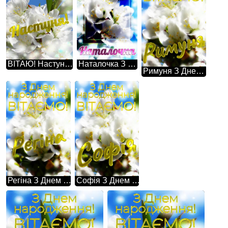
ВІТАЮ! Настуня! З Днем народження! Така проста картина, але в той же час настільки неймовірна - гарні білі квіти на дереві весною.
Наталочка З Днем Народження! Ця фотографія просто зачаровує своєю красою - гарні білі квіти на дереві весною.
Римуня З Днем народження! Гарні білі квіти на дереві весною - це свідчення того, що природа здатна на дива.
Регіна З Днем народження! Гарні білі квіти на дереві весною - це свідчення того, що природа здатна на дива.
Софія З Днем народження! Гарні білі квіти на дереві весною - це свідчення того, що природа здатна на дива.