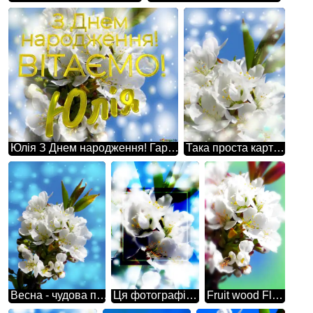
Юлія З Днем народження! Гарні білі квіти на дереві весною - це дуже романтична і мрійлива картина природи.
Така проста картина, але в той же час настільки неймовірна - гарні білі квіти на дереві весною.
Весна - чудова пора року, коли природа бурхливо розквітає, а гарні білі квіти на дереві стають головним акцентом.
Ця фотографія просто зачаровує своєю красою - гарні білі квіти на дереві весною.
Fruit wood Flower