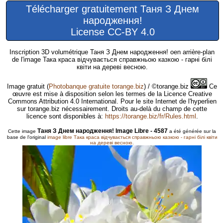
Télécharger gratuitement Таня З Днем
народження!
License CC-BY 4.0
Inscription 3D volumétrique Таня З Днем народження! oen arrière-plan
de l'image Така краса відчувається справжньою казкою - гарні білі
квіти на дереві весною.
Image gratuit
(
Photobanque gratuite torange.biz
) / ©torange.biz
Ce
œuvre est mise à disposition selon les termes de la Licence Creative
Commons Attribution 4.0 International. Pour le site Internet de l'hyperlien
sur torange.biz nécessairement. Droits au-delà du champ de cette
licence sont disponibles à:
https://torange.biz/fr/Rules.html
.
Таня З Днем народження! Image Libre - 4587
Cette image
a été générée sur la
base de l'original
image libre Така краса відчувається справжньою казкою - гарні білі квіти
на дереві весною.