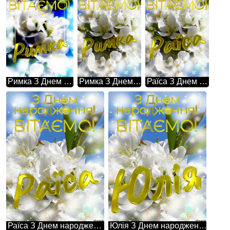
Римка З Днем народження! Ця фотографія просто зачаровує своєю красою - гарні білі квіти на дереві весною.
Римка З Днем народження! Білі квіти на дереві весною символізують чистоту, ніжність і надію на нове життя.
Раїса З Днем народження! Білі квіти на дереві весною символізують чистоту, ніжність і надію на нове життя.
Раїса З Днем народження! Така проста картина, але в той же час настільки неймовірна - гарні білі квіти на дереві весною.
Юлія З Днем народження! Така проста картина, але в той же час настільки неймовірна - гарні білі квіти на дереві весною.