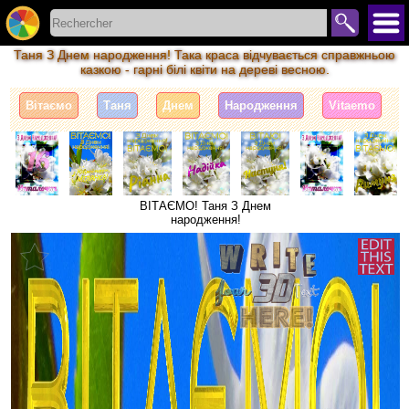
Таня З Днем народження! Така краса відчувається справжньою
казкою - гарні білі квіти на дереві весною.
Вітаємо
Таня
Днем
Народження
Vitaemo
ВІТАЄМО! Таня З Днем
народження!