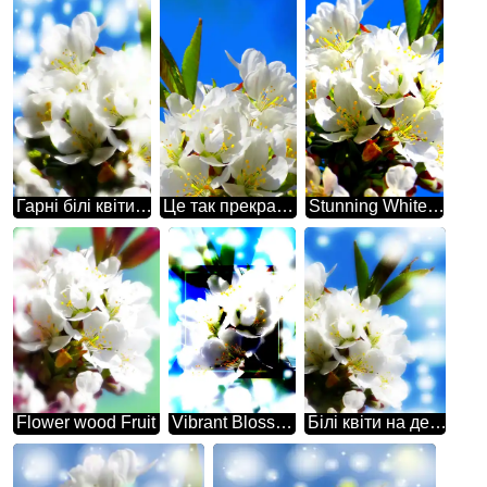
Гарні білі квіти на дереві весною - це свідчення того, що природа здатна на дива.
Це так прекрасно, коли весняна природа оживає красою білих квітів на дереві.
Stunning White Cherry Blossom: A Captivating Spring Blossom Against a Blue Sky
Flower wood Fruit
Vibrant Blossom Art: Ethereal White Flowers Against a Luminous Background
Білі квіти на дереві - це весняна чарівність і ніжність в одному.