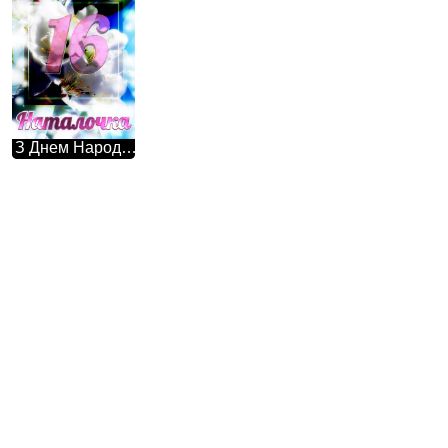
З Днем Народження! Наталочка 16 Ця фотографія просто зачаровує своєю красою - гарні білі квіти на дереві весною.