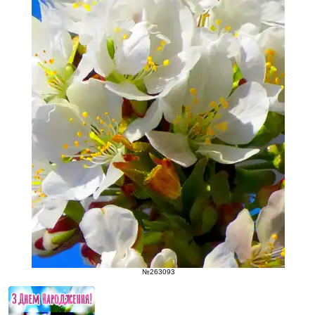
№263093