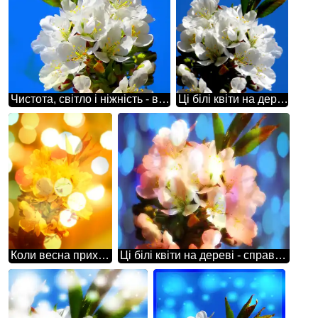
Чистота, світло і ніжність - все це виражено в гарних білих квітах на дереві весною.
Ці білі квіти на дереві створюють незабутні враження і надихають нашу уяву.
Коли весна приходить, на деревах з'являються гарні білі квіти.
Ці білі квіти на дереві - справжній диво природи.