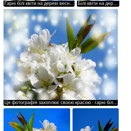
Гарні білі квіти на дереві весною - це дуже романтична і мрійлива картина природи.
Білі квіти на дереві створюють таку ніжність, яка здатна змусити нас відчувати глибоке повагу до природи.
Ця фотографія захоплює своєю красою - гарні білі квіти на дереві весною.