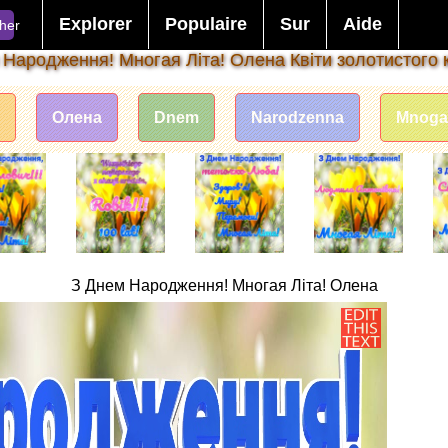
Explorer
Populaire
Sur
Aide
her
 Народження! Многая Літа! Олена Квіти золотистого 
Олена
Dnem
Narodzenna
Mnoga
З Днем Народження! Многая Літа! Олена