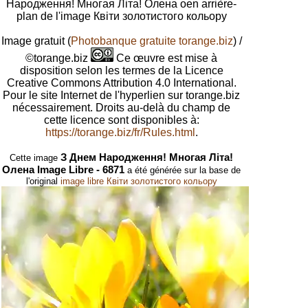
Народження! Многая Літа! Олена oen arrière-
plan de l'image Квіти золотистого кольору
Image gratuit
(
Photobanque gratuite torange.biz
) /
©torange.biz
Ce œuvre est mise à
disposition selon les termes de la Licence
Creative Commons Attribution 4.0 International.
Pour le site Internet de l'hyperlien sur torange.biz
nécessairement. Droits au-delà du champ de
cette licence sont disponibles à:
https://torange.biz/fr/Rules.html
.
З Днем Народження! Многая Літа!
Cette image
Олена Image Libre - 6871
a été générée sur la base de
l'original
image libre Квіти золотистого кольору