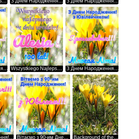
Wszystkiego Najlepszego Z Okazji Urodzin, 100 Lat! Robik!!! Квіти золотистого кольору
З Днем Народження! Здоров'я! Миру! Перемоги! Многая Літа! теточко Люба! Квіти золотистого кольору
З Днем Народження! Многая Літа! Людмила Антонівна! Квіти золотистого кольору
З Днем Народження! Многая Літа! Руслана Миколаївна! Квіти золотистого кольору
Wszystkiego Najlepszego W Dniu Urodzin! 100 Lat! Alesia ! Квіти золотистого кольору
З Днем Народження! з Ювілейчиком! Многая Літа! Ярославович!!! Квіти золотистого кольору
З Днем Народження! Многая Літа! Миколайович!!! Квіти золотистого кольору
Вітаємо з 90-им Днем Народження! Многая Літа! з Ювілеєм!!! Квіти золотистого кольору
Background of the first spring flowers on the grass