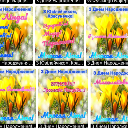
Wszystkiego Najlepszego Z Okazji Urodzin! 100 Lat! Bożenko!!! Квіти золотистого кольору
З Днем Народження, Здоров’я! Миру! Перемоги! Многая Літа! Михайлович!!! Квіти золотистого кольору
З Днем Народження! Щастя! Здоров'я! Миру! Перемоги! Лінда! Квіти золотистого кольору
З Ювілейчиком, Красунечко! Многая Літа! Здоров’я! Миру! Перемоги! Квіти золотистого кольору
З Днем Народження! Многая Літа! Галина Йосипівна!!! Квіти золотистого кольору
З Днем Народження! Многая Літа! ВІТАЄМО!!! Ярослава Петрівна! Квіти золотистого кольору