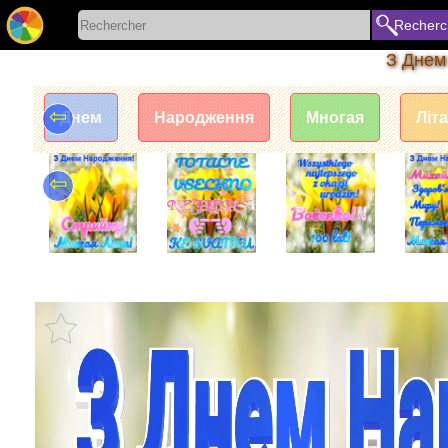
Recherc
З Днем
⇦
Днем
Народження
Многая
Літа
⇦