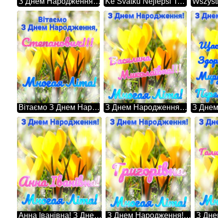
З Днем Народження! Многая Літа! Стрийку! Квіти золотистого кольору
Ke Svatku Nejlepsi Totalne Vsechno Квіти золотистого кольору
Вітаємо З Днем Народження, Многая Літа! Степанович!!! Квіти золотистого кольору
З Днем Народження! Многая Літа! Василина Миколаївна!!! Квіти золотистого кольору
Анна Іванівна! З Днем Народження! Многая Літа! Квіти золотистого кольору
З Днем Народження! Многая Літа! Григорівна Квіти золотистого кольору