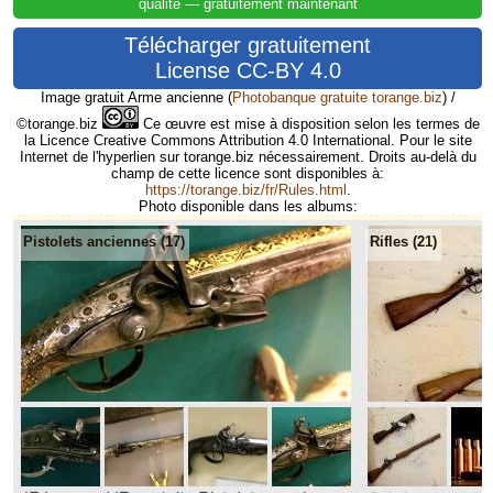
qualité — gratuitement maintenant
Télécharger gratuitement
License CC-BY 4.0
Image gratuit Arme ancienne
(
Photobanque gratuite torange.biz
) /
©torange.biz
Ce œuvre est mise à disposition selon les termes de
la Licence Creative Commons Attribution 4.0 International. Pour le site
Internet de l'hyperlien sur torange.biz nécessairement. Droits au-delà du
champ de cette licence sont disponibles à:
https://torange.biz/fr/Rules.html
.
Photo disponible dans les albums:
Pistolets anciennes (17)
Rifles (21)