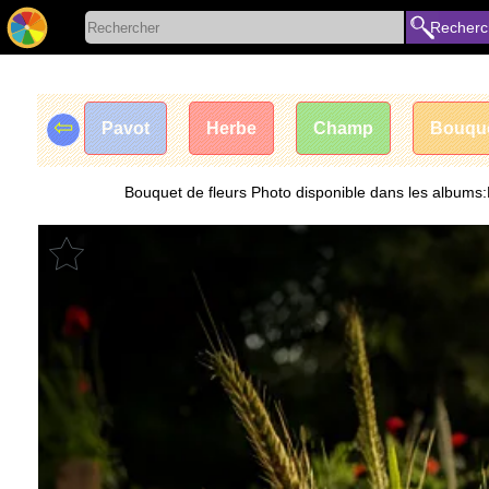
Recherc
⇦
Pavot
Herbe
Champ
Bouqu
Bouquet de fleurs Photo disponible dans les albums:B