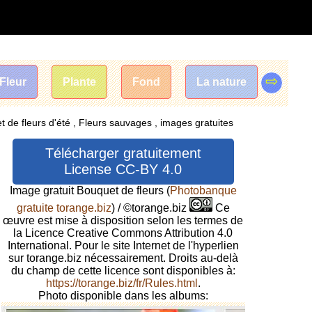
⇨
Fleur
Plante
Fond
La nature
 de fleurs d'été , Fleurs sauvages , images gratuites
Télécharger gratuitement
License CC-BY 4.0
Image gratuit Bouquet de fleurs
(
Photobanque
gratuite torange.biz
) / ©torange.biz
Ce
œuvre est mise à disposition selon les termes de
la Licence Creative Commons Attribution 4.0
International. Pour le site Internet de l'hyperlien
sur torange.biz nécessairement. Droits au-delà
du champ de cette licence sont disponibles à:
https://torange.biz/fr/Rules.html
.
Photo disponible dans les albums: