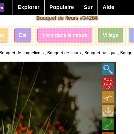
Explorer
Populaire
Sur
Aide
her
Bouquet de fleurs #34286
et
Été
Vivre dans la nature
Village
ouquet de coquelicots , Bouquet de fleurs , Bouquet rustique , Bouquet