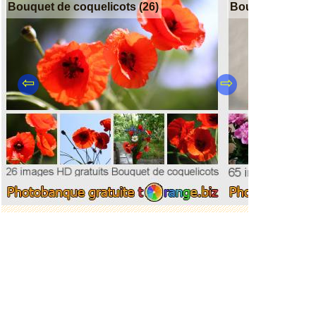
Bouquet de coquelicots (26)
Bouquet de fleu
⇦
⇨